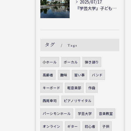
2025/07/17
『学芸大学』子どもには子どもの表現が大切！シェリー・アーツ音...
タグ
Tags
小ホール
ボーカル
弾き語り
高齢者
趣味
習い事
バンド
キーボード
軽音楽部
作曲
西尾幸司
ピアノリサイタル
パーシモンホール
学芸大学
音楽教室
オンライン
ギター
初心者
子供