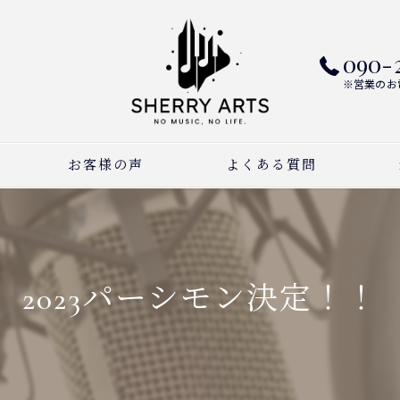
090-
※営業のお
お客様の声
よくある質問
ピ
ボ
2023パーシモン決定！！
作
習