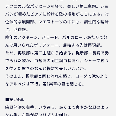
テクニカルなパッセージを経て、美しい第二主題。ショ
パンが極めたピアノに於ける歌の極地がここにある。対
位法的な展開部、マエストーソの中にも、調性的な曖昧
さ、浮遊感。
晩年のノクターン、バラード、バルカローレあたりで好
んで用いられたポリフォニー、帰結する先は再現部。
ただ、再現部は第二主題から始まる。提示部ニ長調で奏
でられた歌が、ロ短調の同主調ロ長調へ。シャープ五つ
を従えた響きのなんと複雑で美しいことか。
そのまま、提示部と同じ流れを築き、コーダで滝のよう
なアルペジオ下行。第1楽章の幕を閉じる。
■第2楽章
疾風怒濤の右手、いや違う、あくまで爽やかな風のよう
な右手。左手が鋭いリズムを刻む。