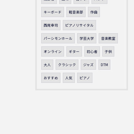
キーボード
軽音楽部
作曲
西尾幸司
ピアノリサイタル
パーシモンホール
学芸大学
音楽教室
オンライン
ギター
初心者
子供
大人
クラシック
ジャズ
DTM
おすすめ
人気
ピアノ