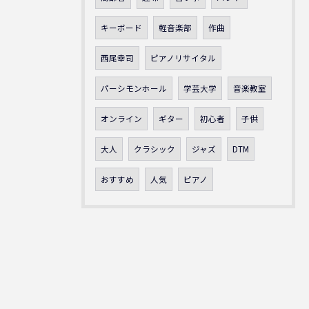
キーボード
軽音楽部
作曲
西尾幸司
ピアノリサイタル
パーシモンホール
学芸大学
音楽教室
オンライン
ギター
初心者
子供
大人
クラシック
ジャズ
DTM
おすすめ
人気
ピアノ