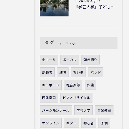
2025/07/17
『学芸大学』子どもには子どもの表現が大切！シェリー・アーツ音...
タグ
Tags
小ホール
ボーカル
弾き語り
高齢者
趣味
習い事
バンド
キーボード
軽音楽部
作曲
西尾幸司
ピアノリサイタル
パーシモンホール
学芸大学
音楽教室
オンライン
ギター
初心者
子供