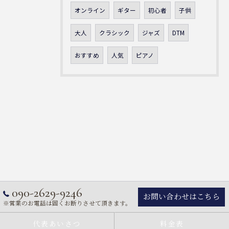
オンライン
ギター
初心者
子供
大人
クラシック
ジャズ
DTM
おすすめ
人気
ピアノ
090-2629-9246
お問い合わせはこちら
※営業のお電話は固くお断りさせて頂きます。
代表あいさつ
料金表