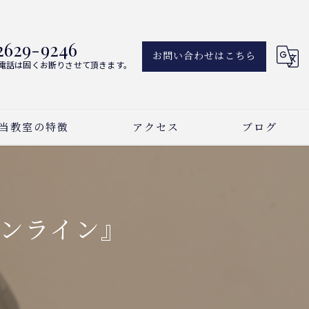
2629-9246
お問い合わせはこちら
電話は固くお断りさせて頂きます。
当教室の特徴
アクセス
ブログ
アノ
新着情報
ーカル
ンライン』
曲
い事