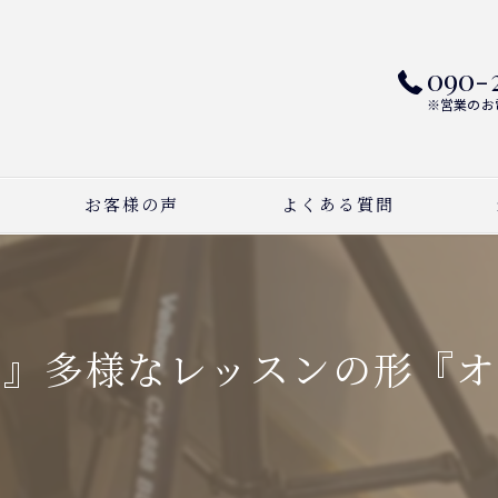
090-
※営業のお
お客様の声
よくある質問
ピ
ボ
室』多様なレッスンの形『オ
作
習