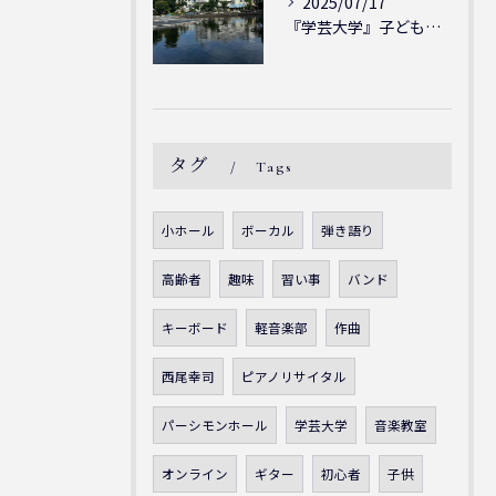
2025/07/17
『学芸大学』子どもには子どもの表現が大切！シェリー・アーツ音...
タグ
Tags
小ホール
ボーカル
弾き語り
高齢者
趣味
習い事
バンド
キーボード
軽音楽部
作曲
西尾幸司
ピアノリサイタル
パーシモンホール
学芸大学
音楽教室
オンライン
ギター
初心者
子供