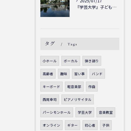
2025/07/17
『学芸大学』子どもには子どもの表現が大切！シェリー・アーツ音...
タグ
Tags
小ホール
ボーカル
弾き語り
高齢者
趣味
習い事
バンド
キーボード
軽音楽部
作曲
西尾幸司
ピアノリサイタル
パーシモンホール
学芸大学
音楽教室
オンライン
ギター
初心者
子供