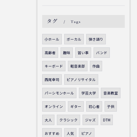
タグ
Tags
小ホール
ボーカル
弾き語り
高齢者
趣味
習い事
バンド
キーボード
軽音楽部
作曲
西尾幸司
ピアノリサイタル
パーシモンホール
学芸大学
音楽教室
オンライン
ギター
初心者
子供
大人
クラシック
ジャズ
DTM
おすすめ
人気
ピアノ