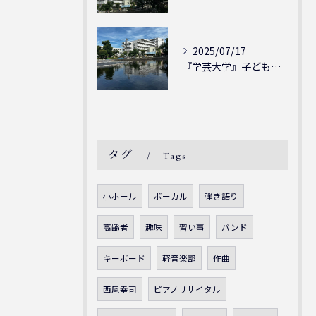
2025/07/17
『学芸大学』子どもには子どもの表現が大切！シェリー・アーツ音...
タグ
Tags
小ホール
ボーカル
弾き語り
高齢者
趣味
習い事
バンド
キーボード
軽音楽部
作曲
西尾幸司
ピアノリサイタル