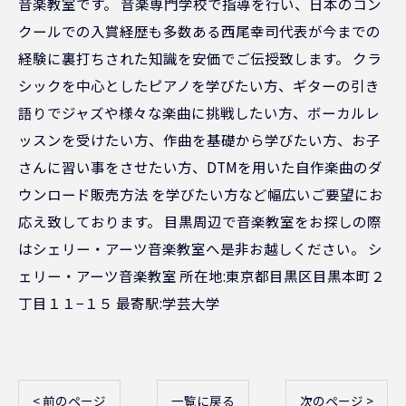
音楽教室です。 音楽専門学校で指導を行い、日本のコン
クールでの入賞経歴も多数ある西尾幸司代表が今までの
経験に裏打ちされた知識を安価でご伝授致します。 クラ
シックを中心としたピアノを学びたい方、ギターの引き
語りでジャズや様々な楽曲に挑戦したい方、ボーカルレ
ッスンを受けたい方、作曲を基礎から学びたい方、お子
さんに習い事をさせたい方、DTMを用いた自作楽曲のダ
ウンロード販売方法 を学びたい方など幅広いご要望にお
応え致しております。 目黒周辺で音楽教室をお探しの際
はシェリー・アーツ音楽教室へ是非お越しください。 シ
ェリー・アーツ音楽教室 所在地:東京都目黒区目黒本町２
丁目１１−１５ 最寄駅:学芸大学
< 前のページ
一覧に戻る
次のページ >