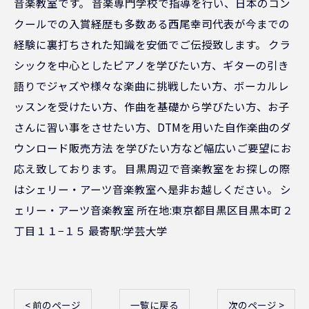
音楽教室です。 音楽専門学校で指導を行い、日本のコン
クールでの入賞経歴も多数ある西尾幸司代表が今までの
経験に裏打ちされた知識を安価でご伝授致します。 クラ
シックを中心としたピアノを学びたい方、ギターの引き
語りでジャズや様々な楽曲に挑戦したい方、ボーカルレ
ッスンを受けたい方、作曲を基礎から学びたい方、お子
さんに習い事をさせたい方、DTMを用いた自作楽曲のダ
ウンロード販売方法 を学びたい方など幅広いご要望にお
応え致しております。 目黒周辺で音楽教室をお探しの際
はシェリー・アーツ音楽教室へ是非お越しください。 シ
ェリー・アーツ音楽教室 所在地:東京都目黒区目黒本町２
丁目１１−１５ 最寄駅:学芸大学
< 前のページ
一覧に戻る
次のページ >