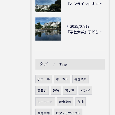
『オンライン』オンラインの会員様大募集中！シェリー・アーツ音...
2025/07/17
『学芸大学』子どもには子どもの表現が大切！シェリー・アーツ音...
タグ
Tags
小ホール
ボーカル
弾き語り
高齢者
趣味
習い事
バンド
キーボード
軽音楽部
作曲
西尾幸司
ピアノリサイタル