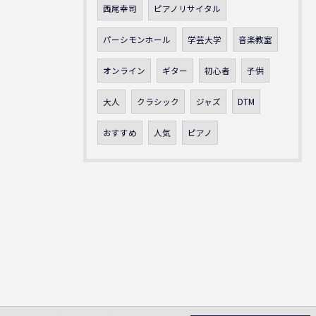
西尾幸司
ピアノリサイタル
パーシモンホール
学芸大学
音楽教室
オンライン
ギター
初心者
子供
大人
クラシック
ジャズ
DTM
おすすめ
人気
ピアノ