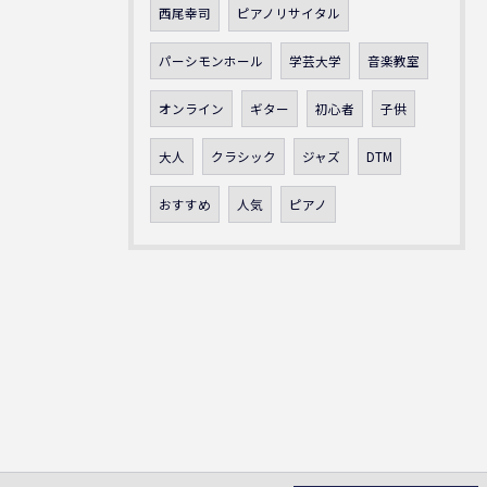
西尾幸司
ピアノリサイタル
パーシモンホール
学芸大学
音楽教室
オンライン
ギター
初心者
子供
大人
クラシック
ジャズ
DTM
おすすめ
人気
ピアノ