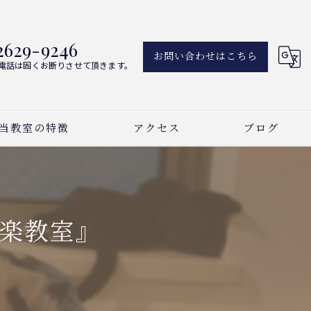
2629-9246
お問い合わせはこちら
電話は固くお断りさせて頂きます。
当教室の特徴
アクセス
ブログ
アノ
新着情報
ーカル
楽教室』
曲
い事