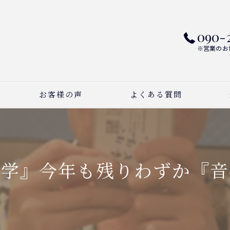
090-
※営業のお
お客様の声
よくある質問
ピ
ボ
大学』今年も残りわずか『音
作
習