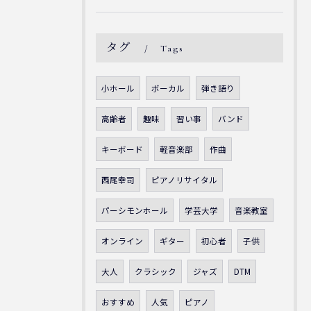
タグ
Tags
小ホール
ボーカル
弾き語り
高齢者
趣味
習い事
バンド
キーボード
軽音楽部
作曲
西尾幸司
ピアノリサイタル
パーシモンホール
学芸大学
音楽教室
オンライン
ギター
初心者
子供
大人
クラシック
ジャズ
DTM
おすすめ
人気
ピアノ