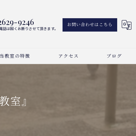
2629-9246
お問い合わせはこちら
電話は固くお断りさせて頂きます。
当教室の特徴
アクセス
ブログ
アノ
新着情報
ーカル
教室』
曲
い事