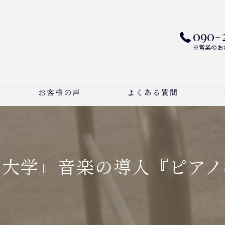
090-
※営業のお
お客様の声
よくある質問
ピ
ボ
芸大学』音楽の導入『ピアノ
作
習