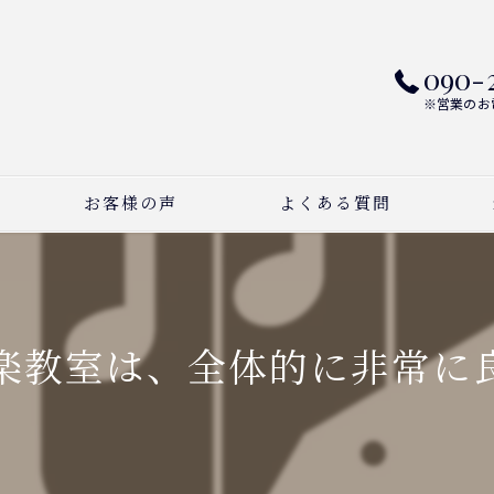
090-
※営業のお
お客様の声
よくある質問
ピ
ボ
教室は、全体的に非常に良
作
習