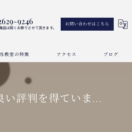
2629-9246
お問い合わせはこちら
電話は固くお断りさせて頂きます。
当教室の特徴
アクセス
ブログ
アノ
新着情報
ーカル
い評判を得ていま...
曲
い事