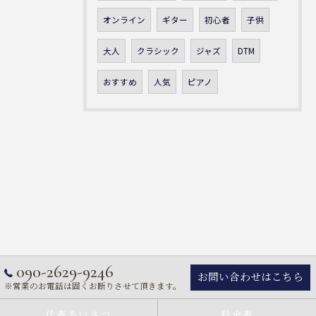
オンライン
ギター
初心者
子供
大人
クラシック
ジャズ
DTM
おすすめ
人気
ピアノ
090-2629-9246
お問い合わせはこちら
※営業のお電話は固くお断りさせて頂きます。
代表あいさつ
料金表