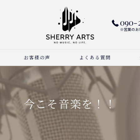
090-
※営業のお
お客様の声
よくある質問
ピ
ボ
今こそ音楽を！！
作
習