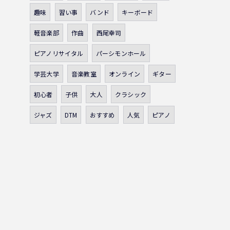
趣味
習い事
バンド
キーボード
軽音楽部
作曲
西尾幸司
ピアノリサイタル
パーシモンホール
学芸大学
音楽教室
オンライン
ギター
初心者
子供
大人
クラシック
ジャズ
DTM
おすすめ
人気
ピアノ