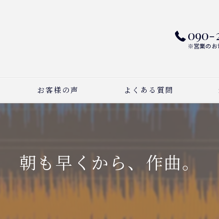
090-
※営業のお
お客様の声
よくある質問
ピ
ボ
朝も早くから、作曲。
作
習