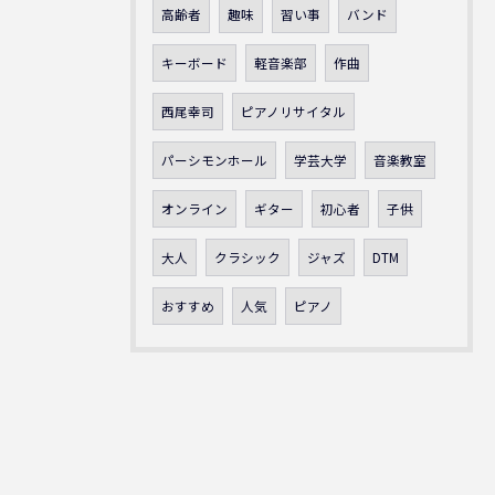
高齢者
趣味
習い事
バンド
キーボード
軽音楽部
作曲
西尾幸司
ピアノリサイタル
パーシモンホール
学芸大学
音楽教室
オンライン
ギター
初心者
子供
大人
クラシック
ジャズ
DTM
おすすめ
人気
ピアノ