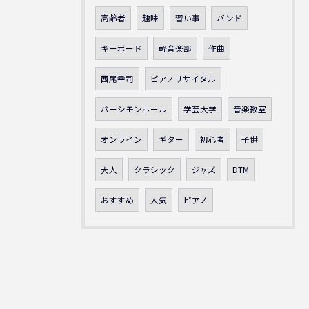
高齢者
趣味
習い事
バンド
キーボード
軽音楽部
作曲
西尾幸司
ピアノリサイタル
パーシモンホール
学芸大学
音楽教室
オンライン
ギター
初心者
子供
大人
クラシック
ジャズ
DTM
おすすめ
人気
ピアノ