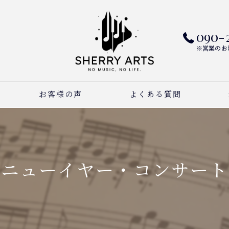
090-
※営業のお
お客様の声
よくある質問
ピ
ボ
ニューイヤー・コンサート
作
習