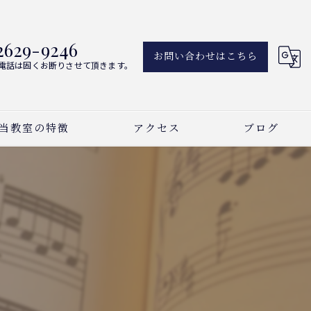
2629-9246
お問い合わせはこちら
電話は固くお断りさせて頂きます。
当教室の特徴
アクセス
ブログ
アノ
新着情報
ーカル
曲
い事