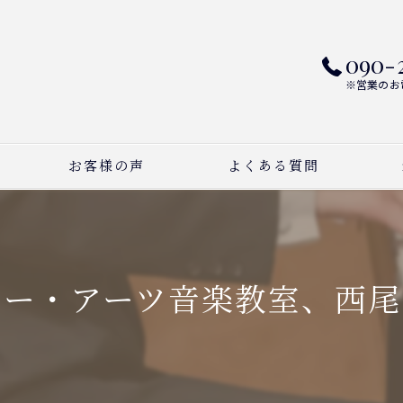
090-
※営業のお
お客様の声
よくある質問
ピ
ボ
リー・アーツ音楽教室、西尾
作
習