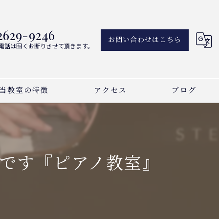
2629-9246
お問い合わせはこちら
電話は固くお断りさせて頂きます。
当教室の特徴
アクセス
ブログ
アノ
新着情報
ーカル
です『ピアノ教室』
曲
い事