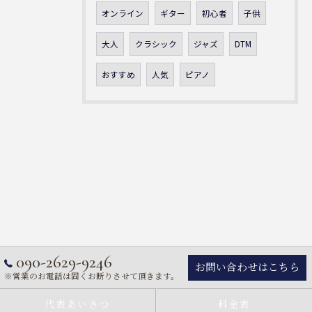
オンライン
ギター
初心者
子供
大人
クラシック
ジャズ
DTM
おすすめ
人気
ピアノ
090-2629-9246
お問い合わせはこちら
※営業のお電話は固くお断りさせて頂きます。
代表あいさつ
料金表