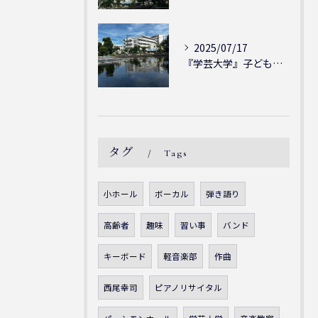
2025/07/17
『学芸大学』子どもには子どもの表現が大切！シェリー・アーツ音...
タグ
Tags
小ホール
ボーカル
弾き語り
高齢者
趣味
習い事
バンド
キーボード
軽音楽部
作曲
西尾幸司
ピアノリサイタル