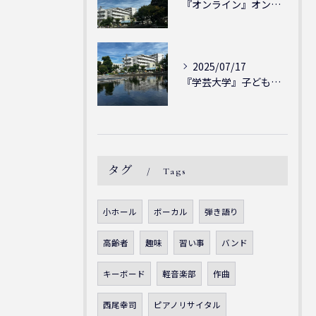
『オンライン』オンラインの会員様大募集中！シェリー・アーツ音...
2025/07/17
『学芸大学』子どもには子どもの表現が大切！シェリー・アーツ音...
タグ
Tags
小ホール
ボーカル
弾き語り
高齢者
趣味
習い事
バンド
キーボード
軽音楽部
作曲
西尾幸司
ピアノリサイタル